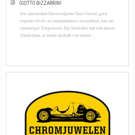
GIOTTO BIZZARRINI
Das automobile Universalgenie Enzo Ferrari, gern
respektvoll als «il commendatore» bezeichnet, war ein
schwieriger Zeitgenosse. Ein Choleriker mit sehr kurzer
Zündschnur, er wurde deshalb von seinen ...