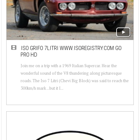
ISO GRIFO 7LITRI WWW.ISOREGISTRY.COM GO
PRO HD
Join me on a trip with a 1969 Italian Supercar. Hear the
wonderful sound of the V8 thundering along picturesque
roads. The Iso 7 Litri (Chevi Big Block) was said to reach the
300km/h mark ...but it I...