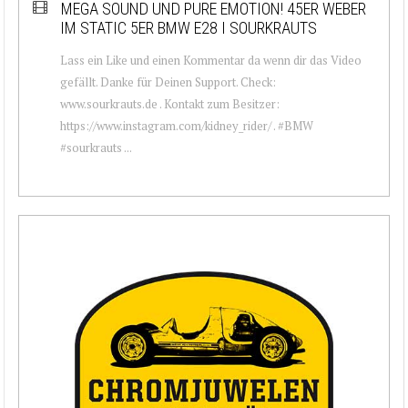
MEGA SOUND UND PURE EMOTION! 45ER WEBER
IM STATIC 5ER BMW E28 I SOURKRAUTS
Lass ein Like und einen Kommentar da wenn dir das Video
gefällt. Danke für Deinen Support. Check:
www.sourkrauts.de . Kontakt zum Besitzer:
https://www.instagram.com/kidney_rider/ . #BMW
#sourkrauts ...