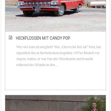
HECKFLOSSEN MIT CANDY POP
Wie viel Auto ist möglich? Wer „Chevrolet Bel Air“ hört, hat
eigentlich das in Surferkreisen begehrte 1957er Modell vor
Augen. Außer, er war Fan der Olsenbande und braucht
während des Urlaubs in den ...