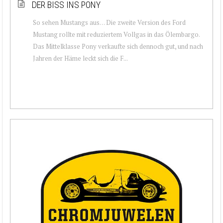
DER BISS INS PONY
So sehen Mustangs aus… Die zweite Version des Ford
Mustang rollte mit reduziertem Vollgas in das Ölembargo.
Das Mittelklasse Pony verkaufte sich dennoch gut, und nach
Jahren der Häme leckt sich die F...