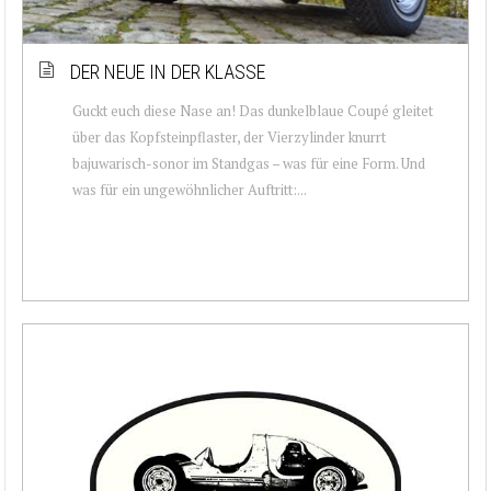
DER NEUE IN DER KLASSE
Guckt euch diese Nase an! Das dunkelblaue Coupé gleitet
über das Kopfsteinpflaster, der Vierzylinder knurrt
bajuwarisch-sonor im Standgas – was für eine Form. Und
was für ein ungewöhnlicher Auftritt:...