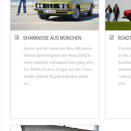
SHARKNOSE AUS MÜNCHEN
ROADT
Ferenc und die Amazonit Nase Mit einem
Das kan
kleinen Spielzeugauto der Firma SIKU in
in den 
einer wahrhaft seltsamen Farbe ging alles
Karmann
los. BMWs Sechser Coupé aus den 70ern
definit
weckte damals Begehrlichkeiten, heute
(oder h
we...
höh...