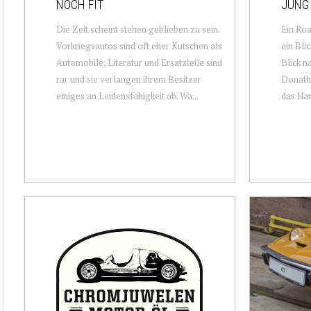
NOCH FIT
JUNG
Die Zeit scheint stehen geblieben zu sein.
Ein Roa
Vorkriegsautos sind oft eher Kutschen als
ein Bli
Automobile, Literatur und Ersatzteile sind
Blick n
rar und sie verlangen ihrem Besitzer
Donath 
einiges an Leidensfähigkeit ab. Wa...
das Har