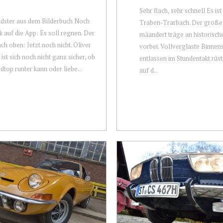
Sehr flach, sehr schnell Es ist 
dster aus dem Bilderbuch Noch
Traben-Trarbach. Der große
ck auf die App: Es soll regnen. Der
mäandert träge an historisc
ach oben: Jetzt noch nicht. Oliver
vorbei. Vollverglaste Binnen
ist sich noch nicht ganz sicher, ob
entlassen im Stundentakt rüs
dtop runter kann oder liebe...
auf d...