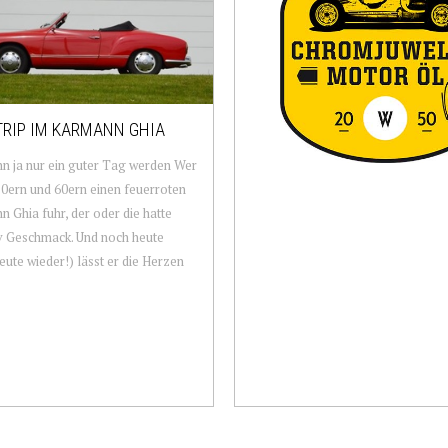
RIP IM KARMANN GHIA
n ja nur ein guter Tag werden Wer
50ern und 60ern einen feuerroten
 Ghia fuhr, der oder die hatte
iv Geschmack. Und noch heute
eute wieder!) lässt er die Herzen