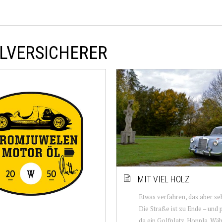
ALVERSICHERER
MIT VIEL HOLZ
Etwas verfahren, das aber se
Die Straße ist zu Ende – und p
da ein Golfplatz. Hoppla. Wäh