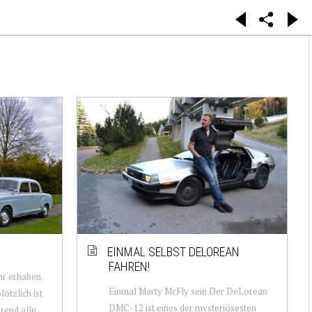
EINMAL SELBST DELOREAN
FAHREN!
hr erhaben.
Einmal Marty McFly sein Der DeLorean
lötzlich ist
DMC-12 ist eines der mysteriösesten
rend alle