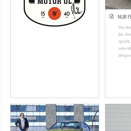
NUR F
Die deu
ihn. Ab
spricht
oder üb
dringes