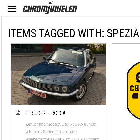
ITEMS TAGGED WITH: SPEZI
DER ÜBER – RO 80!
Zeitlos und modern Der NSU Ro 80 war
schon als Serienauto mit dem
Wankelmotor seiner Zeit 20 Jahre voraus.