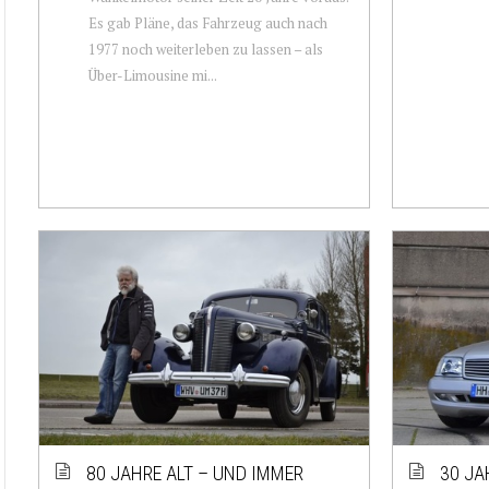
Es gab Pläne, das Fahrzeug auch nach
1977 noch weiterleben zu lassen – als
Über-Limousine mi...
80 JAHRE ALT – UND IMMER
30 JA