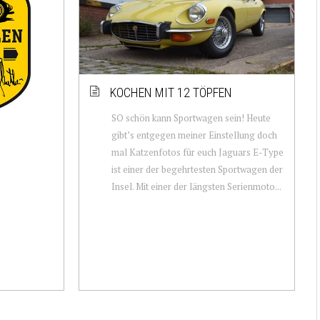
KOCHEN MIT 12 TÖPFEN
SO schön kann Sportwagen sein! Heute
gibt’s entgegen meiner Einstellung doch
mal Katzenfotos für euch Jaguars E-Type
ist einer der begehrtesten Sportwagen der
Insel. Mit einer der längsten Serienmoto...