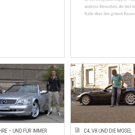
anderen Menschen, die hier m
Bälle über den grünen Rasen p
HRE – UND FÜR IMMER
C4, V8 UND DIE MOSEL