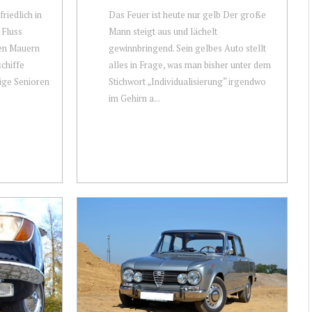
friedlich in
Das Feuer ist heute nur gelb Der große
 Fluss
Mann steigt aus und lächelt
hen Mauern
gewinnbringend. Sein gelbes Auto stellt
schiffe
alles in Frage, was man bisher unter dem
tige Senioren
Stichwort „Individualisierung“ irgendwo
im Gehirn a...