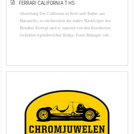
FERRARI CALIFORNIA T HS
Abwertung Der California ist Brot-und-Butter aus
Maranello, so ein bisschen der wahre Nachfolger des
Mondial. Bewegt wird er zumeist von den blondierten
Geliebten irgendwelcher Hedge-Fond-Manager ode...