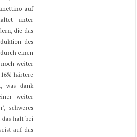
anettino auf
altet unter
ern, die das
eduktion des
 durch einen
noch weiter
 16% härtere
n, was dank
iner weiter
h’, schweres
 das halt bei
eist auf das