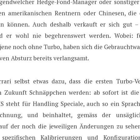
rgendwelcher Hedge-Fond-Manager oder sonstiger
en amerikanischen Rentnern oder Chinesen, die 
en können. Auch deshalb verkauft er sich gut 
rd er wohl nie begehrenswert werden. Wobei: fü
 jene noch ohne Turbo, haben sich die Gebrauchtwa
ven Absturz bereits verlangsamt.
rari selbst etwas dazu, dass die ersten Turbo-V
in Zukunft Schnäppchen werden: ab sofort ist die
 HS steht für Handling Speciale, auch so ein Sprac
ichnung, und beinhaltet, gemäss der unsäglic
 auf der noch die jeweiligen Änderungen zu sehen
spezifischen Kalibrierungen und Konfiguratio