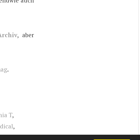
gendwie auch
rchiv
, aber
mag
.
nia T
,
dical
,