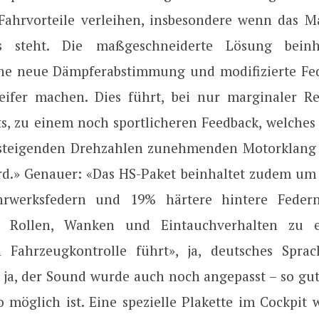
 Fahrvorteile verleihen, insbesondere wenn das M
s steht. Die maßgeschneiderte Lösung beinh
e neue Dämpferabstimmung und modifizierte Fed
eifer machen. Dies führt, bei nur marginaler R
s, zu einem noch sportlicheren Feedback, welches
 steigenden Drehzahlen zunehmenden Motorklang 
ird.» Genauer: «Das HS-Paket beinhaltet zudem um
hrwerksfedern und 19% härtere hintere Feder
m Rollen, Wanken und Eintauchverhalten zu e
n Fahrzeugkontrolle führt», ja, deutsches Sprac
 ja, der Sound wurde auch noch angepasst – so gut
 möglich ist. Eine spezielle Plakette im Cockpit w