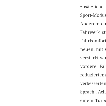
zusätzliche
Sport-Modu
Anderem ein
Fahrwerk st
Fahrkomfort
neuen, mit
verstärkt w
vordere Fa
reduzierte
verbesserte
Sprach’. Ach
einem Turbo