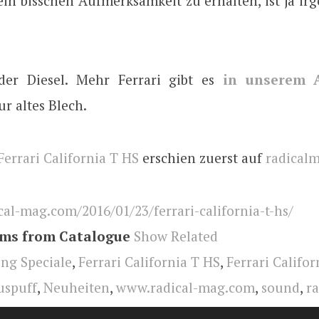
ein bisschen Aufmerksamkeit zu erhalten, ist ja ir
der Diesel. Mehr Ferrari gibt es
in unserem A
ur altes Blech.
Ferrari California T HS
erschien zuerst auf
radical
cal-mag.com/2016/01/23/ferrari-california-t-hs/
ems from Catalogue
Show Related
ng Speciale
,
Ferrari California T HS
,
Ferrari Califor
uspuff
,
Neuheiten
,
www.radical-mag.com
,
sound
,
ra