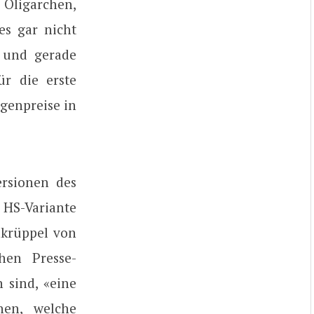
 Oligarchen,
es gar nicht
– und gerade
r die erste
genpreise in
ersionen des
 HS-Variante
hkrüppel von
hen Presse-
 sind, «eine
nen, welche