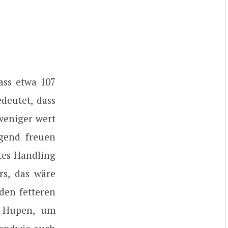
ass etwa 107
deutet, dass
 weniger wert
ngend freuen
tes Handling
rs, das wäre
den fetteren
n Hupen, um