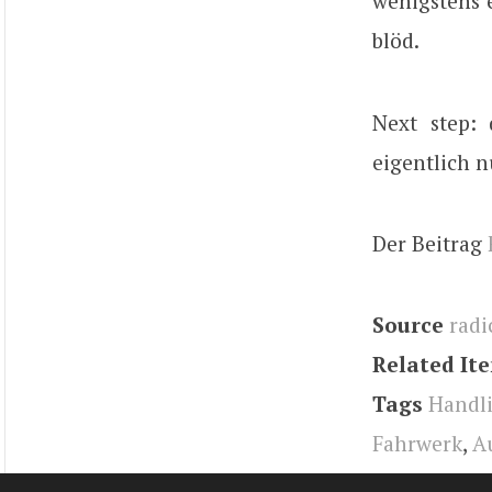
wenigstens 
blöd.
Next step: 
eigentlich n
Der Beitrag
Source
radi
Related It
Tags
Handli
Fahrwerk
,
A
Ferrari