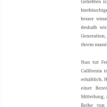
Geliebten i
bierbäuchig
besser wiss
deshalb wi
Generation,
ihrem massi
Nun tut Fer
California 
erhältlich.
einer Beze
Mitteilung,
Reihe von 