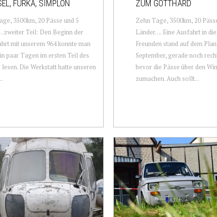
EL, FURKA, SIMPLON
ZUM GOTTHARD
age, 3500km, 20 Pässe und 5
Zehn Tage, 3500km, 20 Päss
zweiter Teil: Den Beginn der
Länder…. Eine Ausfahrt in die
ahrt mit unserem 964 konnte man
Freunden stand auf dem Plan
ein paar Tagen im ersten Teil des
September, gerade noch recht
s lesen. Die Werkstatt hatte unseren
bevor die Pässe über den Win
..
zumachen. Auch sollt...