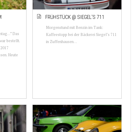
M
FRÜHSTÜCK @ SIEGEL’S 711
Morgenstund mit Benzin im Tank:
nntag…” Das
Kaffeestopp bei der Bäckerei Siegel’s 711
ar bestellt.
in Zuffenhausen…
n 2017
ssen. Heute