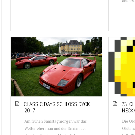
anders
CLASSIC DAYS SCHLOSS DYCK
23. O
2017
NECK
Am frühen Samstagmorgen war das
Die Ol
Wetter eher mau und der Schirm der
Oldtime