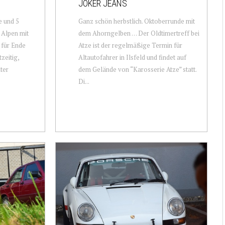
JOKER JEANS
e und 5
Ganz schön herbstlich. Oktoberrunde mit
 Alpen mit
dem Ahorngelben … Der Oldtimertreff bei
 für Ende
Atze ist der regelmäßige Termin für
zeitig,
Altautofahrer in Ilsfeld und findet auf
ter
dem Gelände von “Karosserie Atze” statt.
Di...