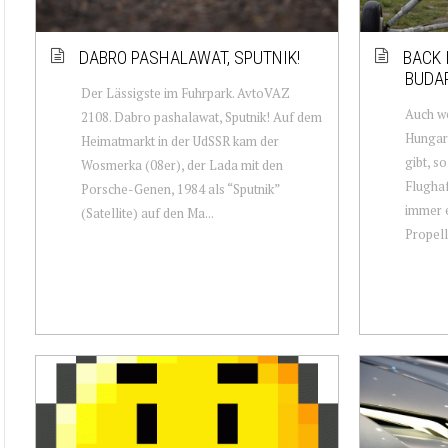
DABRO PASHALAWAT, SPUTNIK!
BACK 
BUDA
Der Lässigste im Fuhrpark. AvtoVAZ
Auch we
2108. Dabro pashalawat, Sputnik! Auf dem
Hungari
Heimatmarkt in der UdSSR kam der
gibt, s
Wosmerka (08er), der Lada mit den
Flugha
Porsche-Genen, 1984 als “Sputnik”
immer e
(Satellite) auf den Ma...
Propelle