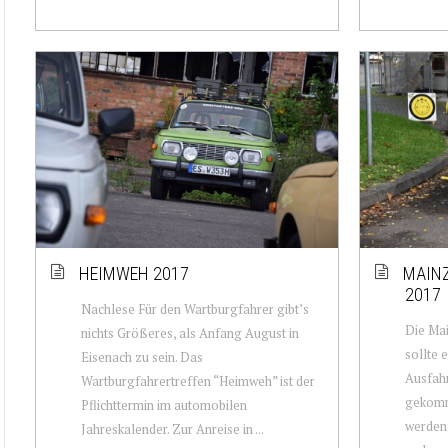
HEIMWEH 2017
MAINZ
2017
Nachlese Für den Wartburgfahrer gibt’s
Die Mai
nichts Größeres, als Anfang August in
sollte 
Eisenach zu sein. Das
Ausfahr
Wartburgfahrertreffen “Heimweh” ist der
gekomm
Pflichttermin im automobilen
werden.
Jahreskalender. Zur Anreise in ...