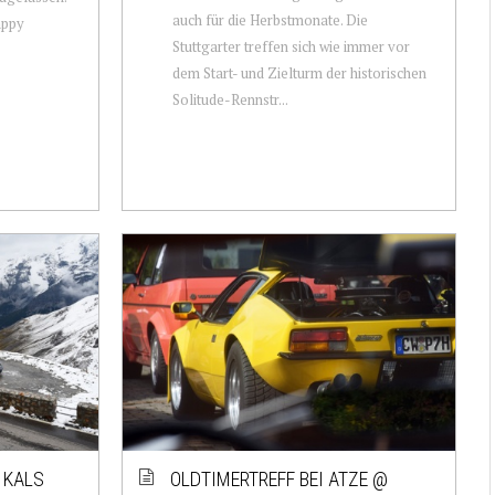
auch für die Herbstmonate. Die
appy
Stuttgarter treffen sich wie immer vor
dem Start- und Zielturm der historischen
Solitude-Rennstr...
 KALS
OLDTIMERTREFF BEI ATZE @