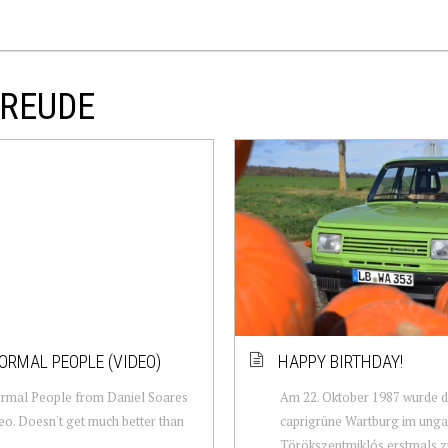
FREUDE
ORMAL PEOPLE (VIDEO)
HAPPY BIRTHDAY!
rmal People from Daniel Soares
Am 22. Oktober 1987 wurde d
o. Doesn't get much better than
caprigrüne Wartburg im unga
Törökszentmiklós erstmals z