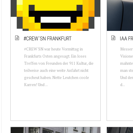
#CREW´SN FRANKFURT
IAA F
#CREW´SN war heute Vormittag in
Messer
Frankfurts Osten angesagt. Ein loses
Visione
Treffen von Freunden der 911 Kultur, die
mahnte 
teilweise auch eine weite Anfahrt nicht
man ste
gescheut haben. Nette Leutchen coole
Und der
Karren! Und ...
d...