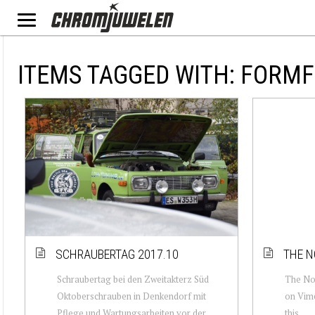
ITEMS TAGGED WITH: FORM
SCHRAUBERTAG 2017.10
THE N
Schraubertag bei den Zweitakterz Süd
The No
Oktoberschrauben in Denkendorf mit
on Vime
Pflege und Wartungsarbeiten vor der
this.