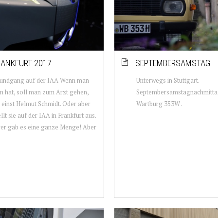
RANKFURT 2017
SEPTEMBERSAMSTAG
undgang auf der IAA Wenn man
Unterwegs in Stuttgart.
n hat, soll man zum Arzt gehen,
Septembersamstagnachmitta
einst Helmut Schmidt. Oder aber
Wartburg 353W .
llt sie auf der IAA in Frankfurt aus.
er gab es eine ganze Menge! Aber