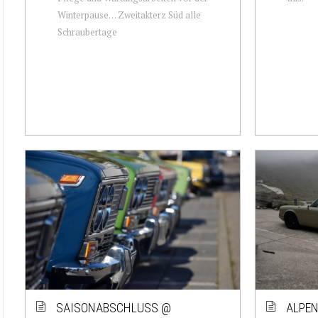
Winterpause… Zweitakterz Süd alle
Schraubertage
SAISONABSCHLUSS @
ALPEN