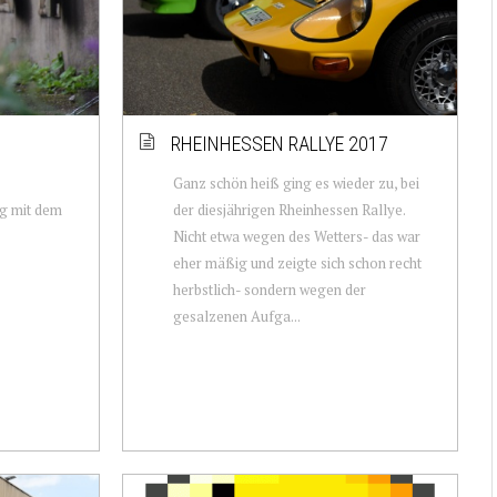
RHEINHESSEN RALLYE 2017
Ganz schön heiß ging es wieder zu, bei
g mit dem
der diesjährigen Rheinhessen Rallye.
Nicht etwa wegen des Wetters- das war
eher mäßig und zeigte sich schon recht
herbstlich- sondern wegen der
gesalzenen Aufga...