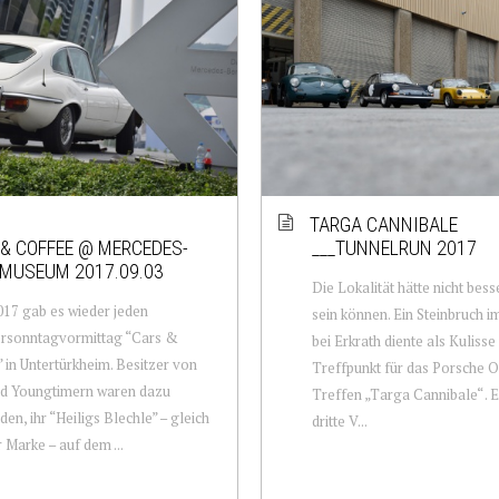
TARGA CANNIBALE
& COFFEE @ MERCEDES-
___TUNNELRUN 2017
MUSEUM 2017.09.03
Die Lokalität hätte nicht bes
17 gab es wieder jeden
sein können. Ein Steinbruch 
sonntagvormittag “Cars &
bei Erkrath diente als Kulisse
 in Untertürkheim. Besitzer von
Treffpunkt für das Porsche 
nd Youngtimern waren dazu
Treffen „Targa Cannibale“ . Es
den, ihr “Heiligs Blechle” – gleich
dritte V...
 Marke – auf dem ...