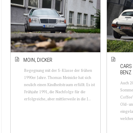
MOIN, DICKER
CARS 
Begegnung mit der S-Klasse der frühen
BENZ 
1990er Jahre. Thomas Meinicke hat sich
Auch 20
neulich einen Kindheitstraum erfüllt. Es ist
Sommer
Frühjahr 1991, die Nachfolge für die
Coffee”
erfolgreiche, aber mittlerweile in die J...
Old- u
eingela
welcher