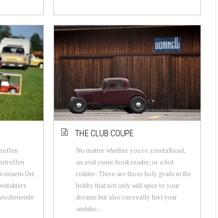
THE CLUB COUPE
treffen
No matter whether you're a metalhead,
mstreffen
an avid comic book reader, or a hot
n neuem Ort.
rodder: There are those holy grails in the
weitakterz
hobby that not only add spice to your
owochenende
dreams but also can really fuel your
ambitio...