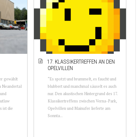
17. KLASSIKERTREFFEN AN DEN
OPELVILLEN
ser gewählt
“Es spotzt und brummelt, es faucht und
im Neandertal
blubbert und manchmal säuselt es auch
 und
nur. Den akustischen Hintergrund des 17.
Outlaw
Klassikertreffens zwischen Verna-Park,
 ist die
Opelvillen und Mainufer lieferte am
Sonnta...