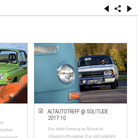
ALTAUTOTREFF @ SOLITUDE
2017.10
er
Der dritte Sonntag im Monat ist
rischen
Altautotreffsonntag. Das gilt natürlich
ugelassen.