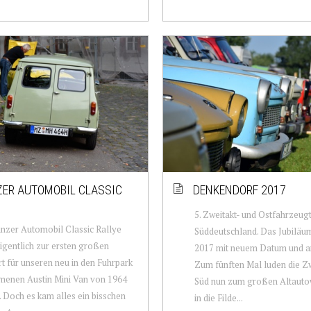
ER AUTOMOBIL CLASSIC
DENKENDORF 2017
5. Zweitakt- und Ostfahrzeug
nzer Automobil Classic Rallye
Süddeutschland. Das Jubiläu
eigentlich zur ersten großen
2017 mit neuem Datum und a
t für unseren neu in den Fuhrpark
Zum fünften Mal luden die Z
enen Austin Mini Van von 1964
Süd nun zum großen Altaut
 Doch es kam alles ein bisschen
in die Filde...