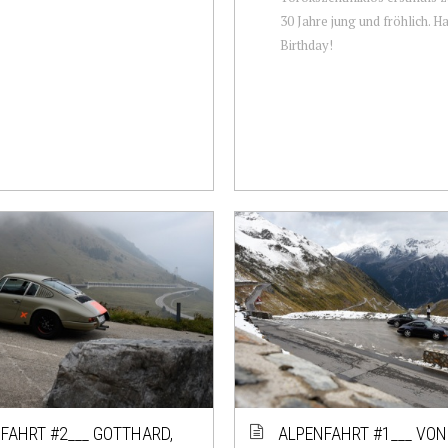
30 Jahre jung und fröhlich. H
Birthday!
FAHRT #2___ GOTTHARD,
ALPENFAHRT #1___ VON