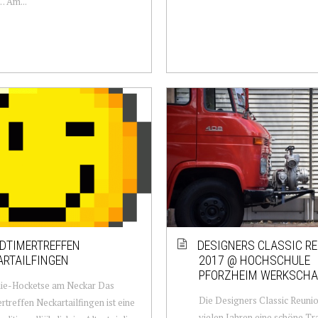
… Am...
LDTIMERTREFFEN
DESIGNERS CLASSIC R
ARTAILFINGEN
2017 @ HOCHSCHULE
PFORZHEIM WERKSCH
die-Hocketse am Neckar Das
Die Designers Classic Reunion
rtreffen Neckartailfingen ist eine
vielen Jahren eine schöne Tra