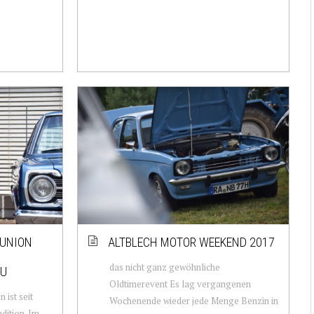
EUNION
ALTBLECH MOTOR WEEKEND 2017
das nicht ganz gewöhnliche
AU
Oldtimerevent Es lag vergangenen
 ist seit
Wochenende wieder jede Menge Benzin in
dition. Im