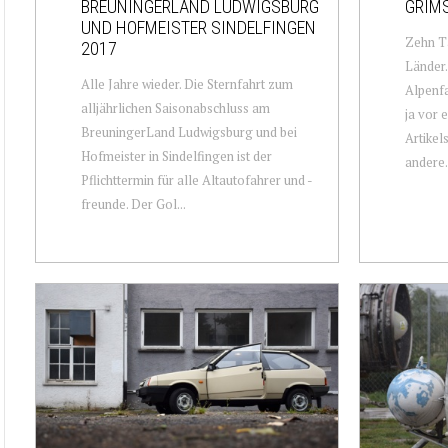
BREUNINGERLAND LUDWIGSBURG
GRIMS
UND HOFMEISTER SINDELFINGEN
Zehn T
2017
Länder…
Alle Jahre wieder. Die Sternfahrt zum
Alpenf
alljährlichen Saisonabschluss am
ja vor 
BreuningerLand Ludwigsburg und bei
Artikel
Hofmeister in Sindelfingen ist der
andere.
Pflichttermin für alle Altautofahrer und -
freunde. Der Gol...