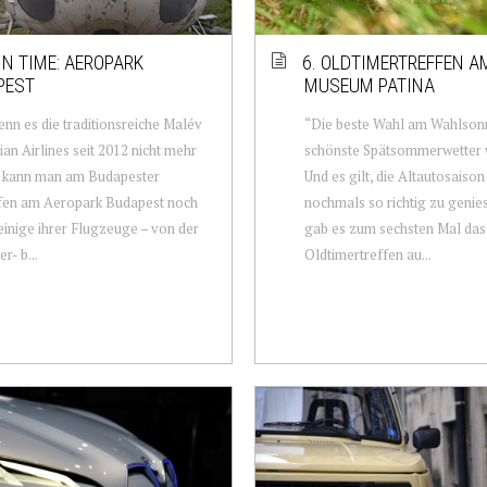
IN TIME: AEROPARK
6. OLDTIMERTREFFEN A
PEST
MUSEUM PATINA
nn es die traditionsreiche Malév
“Die beste Wahl am Wahlso
an Airlines seit 2012 nicht mehr
schönste Spätsommerwetter w
o kann man am Budapester
Und es gilt, die Altautosaiso
fen am Aeropark Budapest noch
nochmals so richtig zu genie
inige ihrer Flugzeuge – von der
gab es zum sechsten Mal das
r- b...
Oldtimertreffen au...