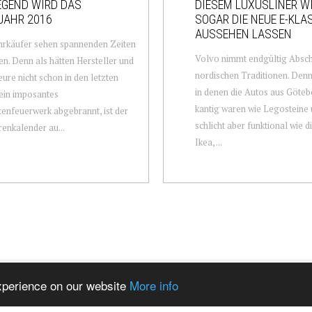
EGEND WIRD DAS
DIESEM LUXUSLINER W
JAHR 2016
SOGAR DIE NEUE E-KLA
AUSSEHEN LASSEN
hrkäufer sehen spannenden Zeiten
Volvo nimmt endgültig Absch
n. Denn als hätten Hersteller und
nordischen Traditionen. Denn
ure nicht schon in den letzten
in denen die Autos aus Göteb
ein imposantes
kantig waren wie Legosteine 
enfeuerwerk abgebrannt, ist der
schlicht aber funktional wie 
enkalender au...
Ikea, ...
experience on our website
More info