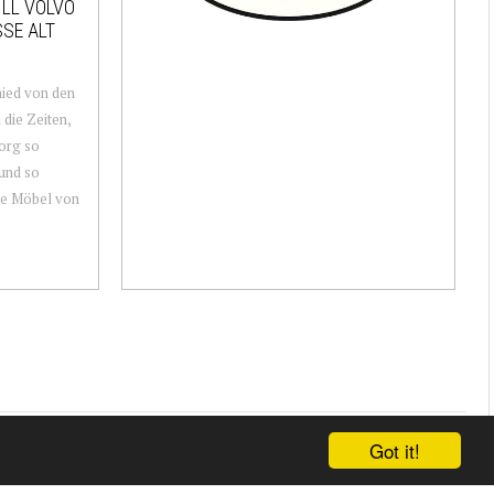
ILL VOLVO
SSE ALT
ied von den
 die Zeiten,
org so
und so
die Möbel von
Got it!