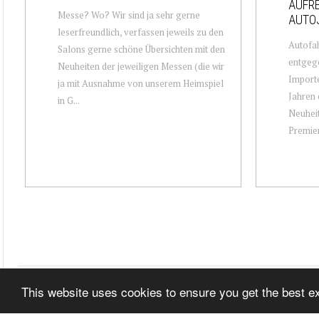
AUFR
Messe? Wo? Wir sind ja sehr gerne
AUTO
leserfreundlich, verfassen jeweils zu den
Autofa
Salons gerne schöne Übersichten mit den
entgege
Neuheiten der jeweiligen Messen (die wir
Importe
ja mit Ausnahme von unserem Heimspiel
Jahren 
in G...
Neuheit
Premier
This website uses cookies to ensure you get the best 