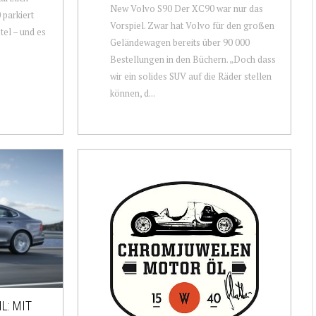
New Volvo S90 Der XC90 war nur das
 parkiert
Vorspiel. Zwar hat Volvo für den großen
el – und es
Geländewagen bereits über 90 000
Bestellungen in den Büchern. „Doch dass
wir ein solides SUV auf die Räder stellen
können, d...
L: MIT