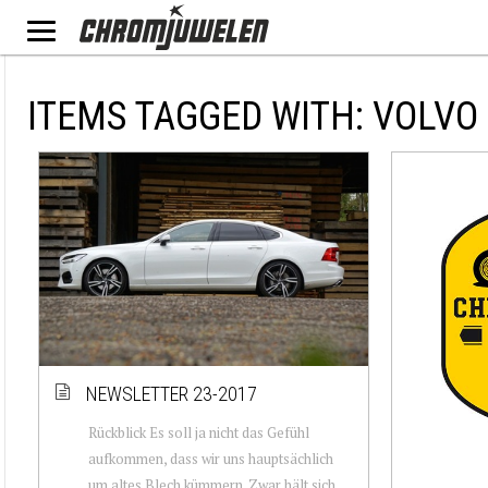
ITEMS TAGGED WITH: VOLVO
NEWSLETTER 23-2017
Rückblick Es soll ja nicht das Gefühl
aufkommen, dass wir uns hauptsächlich
um altes Blech kümmern. Zwar hält sich