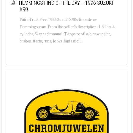
HEMMINGS FIND OF THE DAY – 1996 SUZUKI
X90
Pair of rust-free 1996 Suzuki X90s for sale on
Hemmings.com. From the seller’s description: 1.6 liter 4-
cylinder, 5-speed manual, T-tops roof, a/c. new: paint,
brakes. starts, runs, looks,fantastic! ...