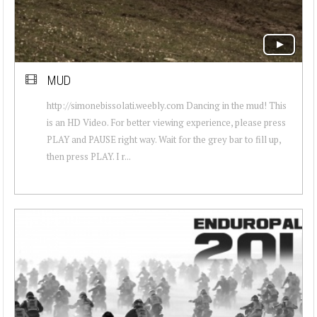
MUD
http://simonebissolati.weebly.com Dancing in the mud! This
is an HD Video. For better viewing experience, please press
PLAY and PAUSE right way. Wait for the grey bar to fill up,
then press PLAY. I r...