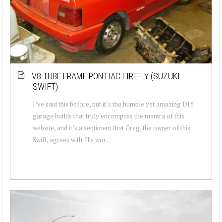
V8 TUBE FRAME PONTIAC FIREFLY (SUZUKI
SWIFT)
I’ve said this before, but it’s the humble yet amazing DIY
garage builds that truly encompass the mantra of this
website, and it’s a sentiment that Greg, the owner of this
Swift, agrees with. His wor...