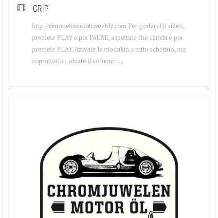
GRIP
http://simonebissolati.weebly.com Per godervi il video,
premete PLAY e poi PAUSE, aspettate che carichi e poi
premete PLAY. Attivate la modalità a tutto schermo, ma
soprattutto... alzate il volume! :...