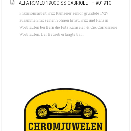
ALFA ROMEO 1900C SS CABRIOLET – #01910
Präzisionsarbeit Fritz Ramseier senior gründete 1929
zusammen mit seinen Söhnen Ernst, Fritz und Hans in
Worblaufen bei Bern die Fritz Ramseier & Cie. Carrosserie
Worblaufen. Der Betrieb erlangte bal...