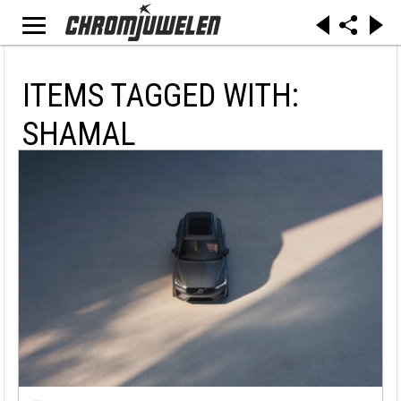
ITEMS TAGGED WITH:
SHAMAL