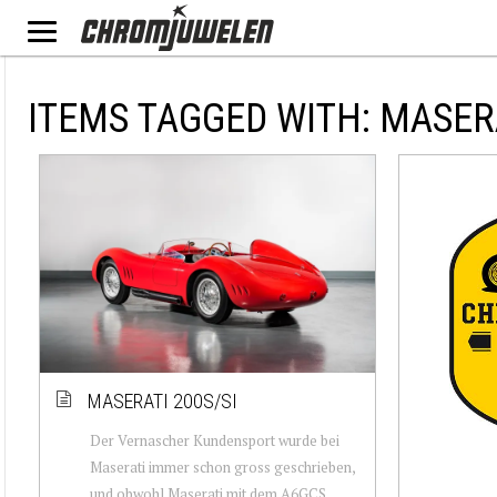
ITEMS TAGGED WITH: MASER
MASERATI 200S/SI
Der Vernascher Kundensport wurde bei
Maserati immer schon gross geschrieben,
und obwohl Maserati mit dem A6GCS