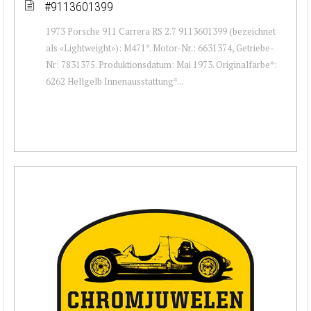
#9113601399
1973 Porsche 911 Carrera RS 2.7 9113601399 (bezeichnet
als «Lightweight»): M471*. Motor-Nr.: 6631374, Getriebe-
Nr: 7831375. Produktionsdatum: Mai 1973. Originalfarbe*:
6262 Hellgelb Innenausstattung*...