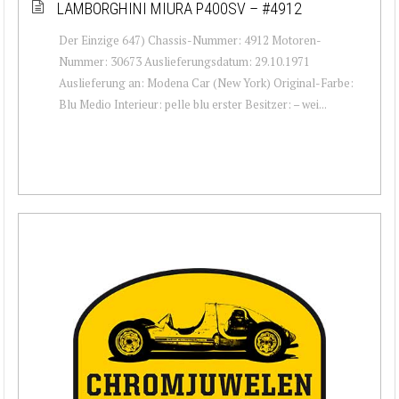
LAMBORGHINI MIURA P400SV – #4912
Der Einzige 647) Chassis-Nummer: 4912 Motoren-
Nummer: 30673 Auslieferungsdatum: 29.10.1971
Auslieferung an: Modena Car (New York) Original-Farbe:
Blu Medio Interieur: pelle blu erster Besitzer: – wei...