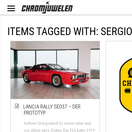
ITEMS TAGGED WITH: SERGI
LANCIA RALLY SE037 – DER
PROTOTYP
Seltene Gelegenheit Es waren wilde und
vor allem wirre Zeiten. Die FIA hatte 1979