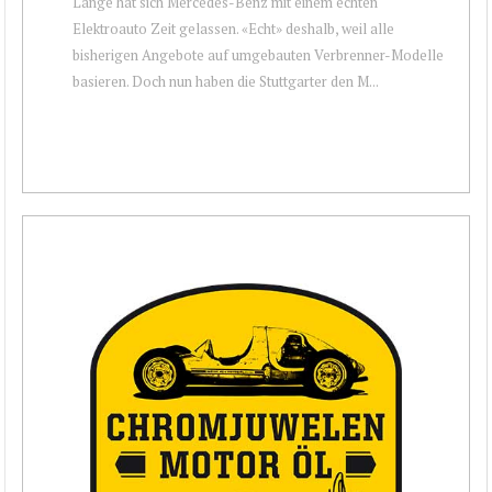
Lange hat sich Mercedes-Benz mit einem echten
Elektroauto Zeit gelassen. «Echt» deshalb, weil alle
bisherigen Angebote auf umgebauten Verbrenner-Modelle
basieren. Doch nun haben die Stuttgarter den M...