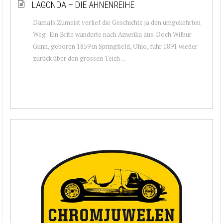
LAGONDA – DIE AHNENREIHE
Damals Zumeist verlief die Geschichte ja den umgekehrten
Weg: Ein Brite wanderte nach Amerika aus. Doch Wilbur
Gunn, geboren 1859 in Springfield, Ohio, fuhr 1891 wieder
zurück über den grossen Teich ...