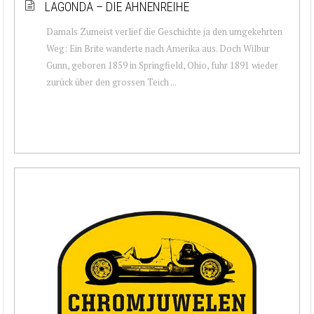
LAGONDA – DIE AHNENREIHE
Damals Zumeist verlief die Geschichte ja den umgekehrten
Weg: Ein Brite wanderte nach Amerika aus. Doch Wilbur
Gunn, geboren 1859 in Springfield, Ohio, fuhr 1891 wieder
zurück über den grossen Teich ...