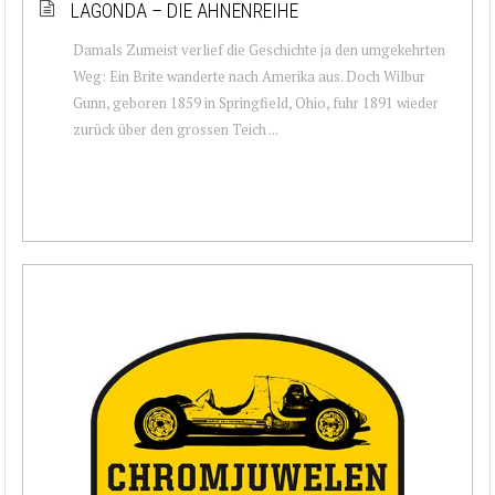
LAGONDA – DIE AHNENREIHE
Damals Zumeist verlief die Geschichte ja den umgekehrten
Weg: Ein Brite wanderte nach Amerika aus. Doch Wilbur
Gunn, geboren 1859 in Springfield, Ohio, fuhr 1891 wieder
zurück über den grossen Teich ...