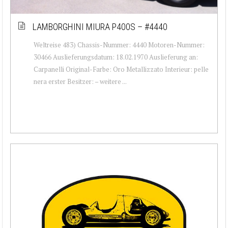
LAMBORGHINI MIURA P400S – #4440
Weltreise 483) Chassis-Nummer: 4440 Motoren-Nummer:
30466 Auslieferungsdatum: 18.02.1970 Auslieferung an:
Carpanelli Original-Farbe: Oro Metallizzato Interieur: pelle
nera erster Besitzer: – weitere ...