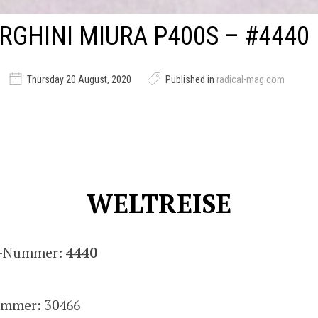
GHINI MIURA P400S – #4440
Thursday 20 August, 2020
Published in
radical-mag.com
WELTREISE
is-Nummer:
4440
mmer: 30466