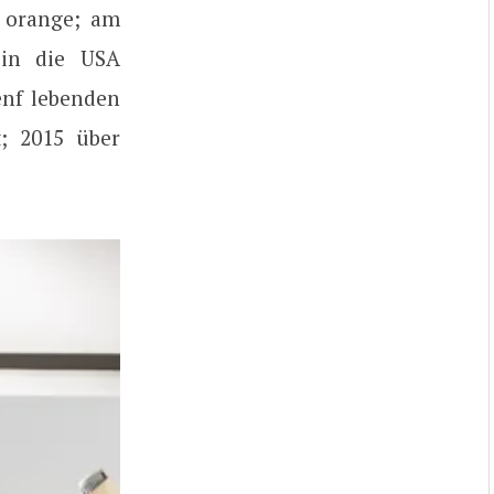
h orange; am
r in die USA
enf lebenden
t; 2015 über