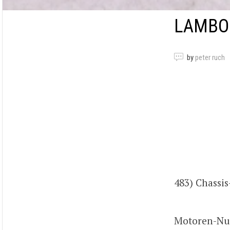
LAMBOR
by
peter ruch
483) Chass
Motoren-Nu