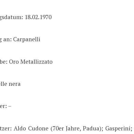
gsdatum: 18.02.1970
 an: Carpanelli
be: Oro Metallizzato
elle nera
er: –
itzer: Aldo Cudone (70er Jahre, Padua); Gasperini;