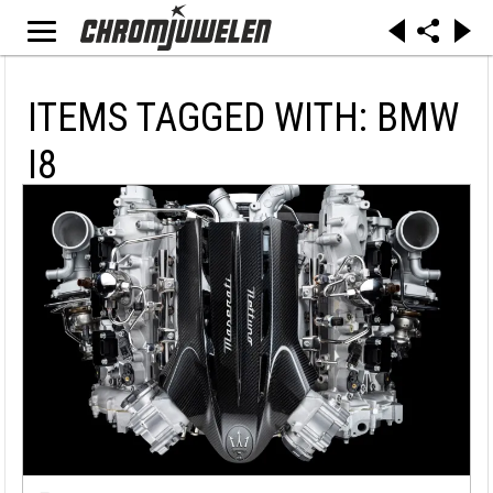
ITEMS TAGGED WITH: BMW
I8