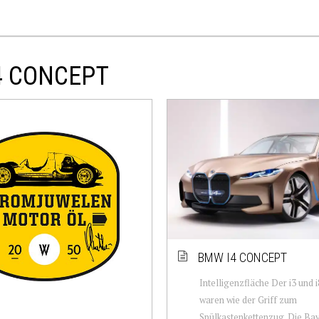
4 CONCEPT
BMW I4 CONCEPT
Intelligenzfläche Der i3 und
waren wie der Griff zum
Spülkastenkettenzug. Die Ba