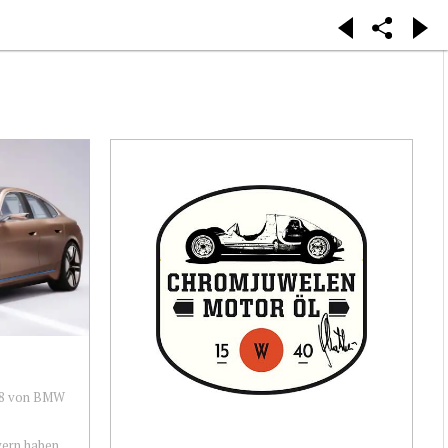
 i8 von BMW
yern haben