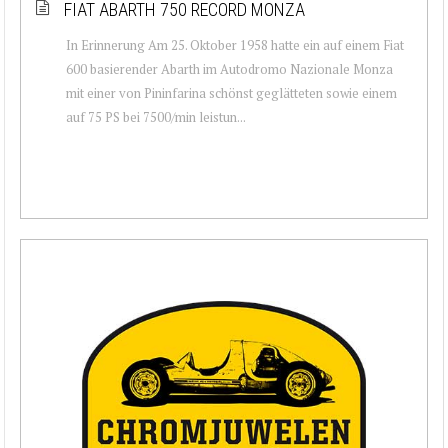
FIAT ABARTH 750 RECORD MONZA
In Erinnerung Am 25. Oktober 1958 hatte ein auf einem Fiat
600 basierender Abarth im Autodromo Nazionale Monza
mit einer von Pininfarina schönst geglätteten sowie einem
auf 75 PS bei 7500/min leistun...