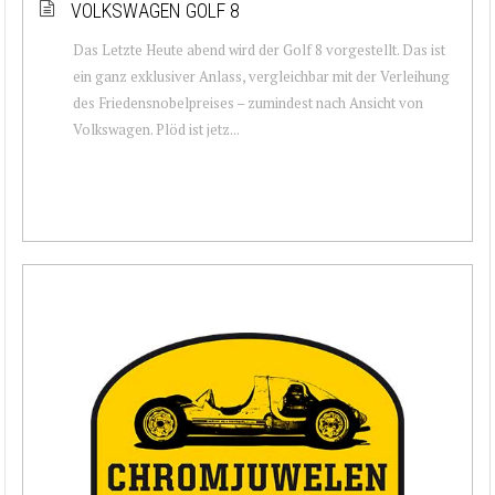
VOLKSWAGEN GOLF 8
Das Letzte Heute abend wird der Golf 8 vorgestellt. Das ist
ein ganz exklusiver Anlass, vergleichbar mit der Verleihung
des Friedensnobelpreises – zumindest nach Ansicht von
Volkswagen. Plöd ist jetz...