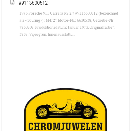
#9113600512
1973 Porsche 911 Carrera RS 2.7 #9113600512 (bezeichnet
als «Touring»): M472*. Motor-Nr.: 6630538, Getriebe-Nr:
7830508. Produktionsdatum: Januar 1973. Originalfarbe*:
3838, Vipergrün. Innenausstattu...