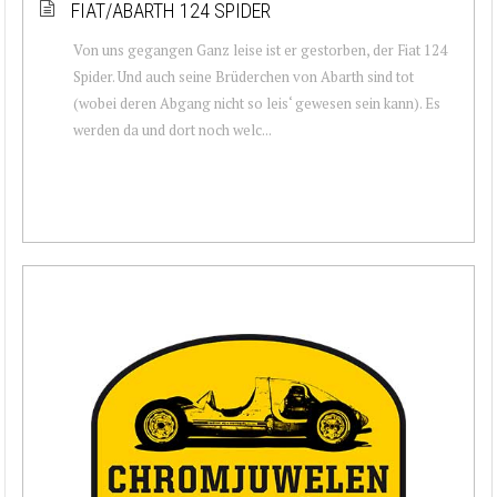
FIAT/ABARTH 124 SPIDER
Von uns gegangen Ganz leise ist er gestorben, der Fiat 124
Spider. Und auch seine Brüderchen von Abarth sind tot
(wobei deren Abgang nicht so leis‘ gewesen sein kann). Es
werden da und dort noch welc...