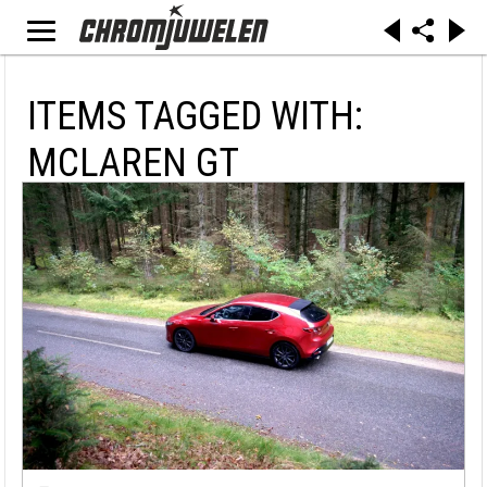
ITEMS TAGGED WITH:
MCLAREN GT