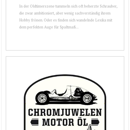
In der Oldtimerszene tummeln sich oft beherzte Schrauber,
die zwar ambitioniert, aber wenig sachverständig ihrem
Hobby frönen. Oder es finden sich wandelnde Lexika mit
dem perfekten Auge für Spaltmaß...