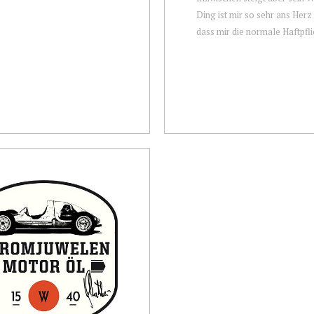
Ding ist mir so sehr ans Her
dass mir die normale Haftpflic