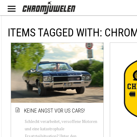
ITEMS TAGGED WITH: CHR
KEINE ANGST VOR US CARS!
Schlecht verarbeitet, versoffene Motoren
und eine katastrophale
Ersatzteilsituation? Unter den