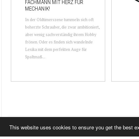
FACHMANN MIT HERZ FÜR
MECHANIK!
In der Oldtimerszene tummeln sich oft
beherzte Schrauber, die zwar ambitioniert,
aber wenig sachverständig ihrem Hobby
frönen. Oder es finden sich wandelnde
Lexika mit dem perfekten Auge für
Spaltmaß...
This website uses cookies to ensure you get the best 