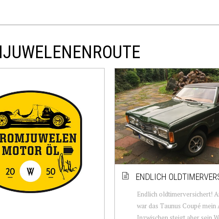
OMJUWELENENROUTE
ENDLICH OLDTIMERVER
Endlich oldtimerversichert!
war das Taunus Coupé mein A
Inzwischen steigt aber sein W