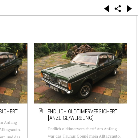
SICHERT!
ENDLICH OLDTIMERVERSICHERT!
[ANZEIGE/WERBUNG]
 Am Anfang
Endlich oldtimerversichert! Am Anfang
lltagsauto.
war das Taunus Coupé mein Alltagsauto.
ert, und das