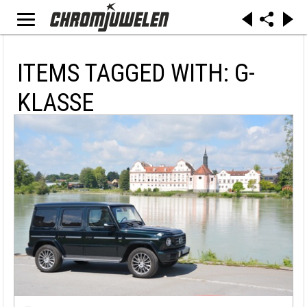
ITEMS TAGGED WITH: G-
KLASSE