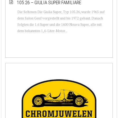
105.26 – GIULIA SUPER FAMILIARE
Die Seltenen Die Giulia Super, Typ 105.26, wurde 1965 auf
dem Salon Genf vorgestellt und bis 1972 gebaut. Danach
folgten die 1.6 Super und die 1600 Nouva Super, alle mit
dem bekannten 1,6-Liter-Motor...