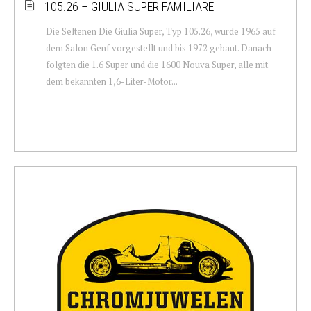
105.26 – GIULIA SUPER FAMILIARE
Die Seltenen Die Giulia Super, Typ 105.26, wurde 1965 auf
dem Salon Genf vorgestellt und bis 1972 gebaut. Danach
folgten die 1.6 Super und die 1600 Nouva Super, alle mit
dem bekannten 1,6-Liter-Motor...