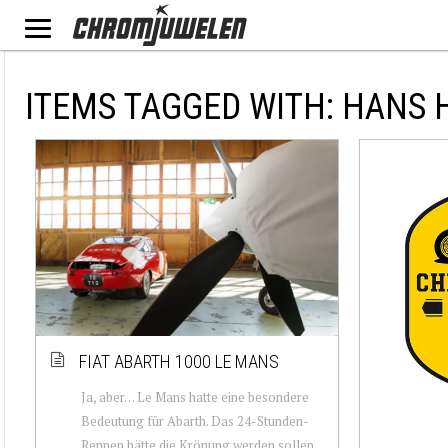
ITEMS TAGGED WITH: HANS
FIAT ABARTH 1000 LE MANS
Ja, aber… Le Mans hatte eine besondere
Bedeutung für Abarth. Das 24-Stunden-
Rennen hätte die Krönung werden sollen