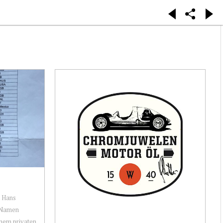
t Hans
n Namen
inem privaten