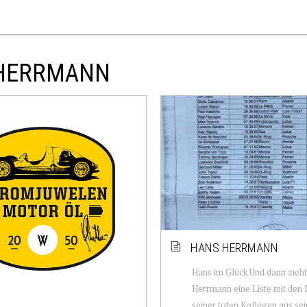
 HERRMANN
HANS HERRMANN
Hans im Glück Und dann zieh
Herrmann eine Liste mit de
seiner toten Kollegen aus se