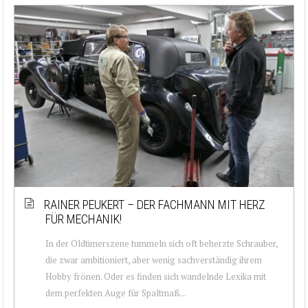
RAINER PEUKERT – DER FACHMANN MIT HERZ
FÜR MECHANIK!
In der Oldtimerszene tummeln sich oft beherzte Schrauber,
die zwar ambitioniert, aber wenig sachverständig ihrem
Hobby frönen. Oder es finden sich wandelnde Lexika mit
dem perfekten Auge für Spaltmaß...