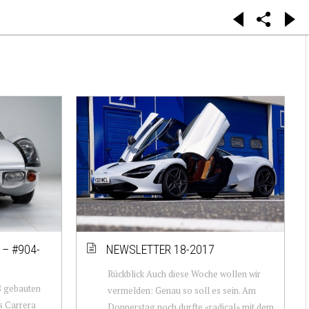
– #904-
NEWSLETTER 18-2017
Rückblick Auch diese Woche wollen wir
8 gebauten
vermelden: Genau so soll es sein. Am
s Carrera
Donnerstag noch durfte «radical» mit dem