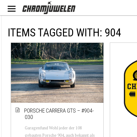
ITEMS TAGGED WITH: 904
PORSCHE CARRERA GTS – #904-
030
Garagenfund Wohl jeder der 108
gebauten Porsche 904, auch bekannt als