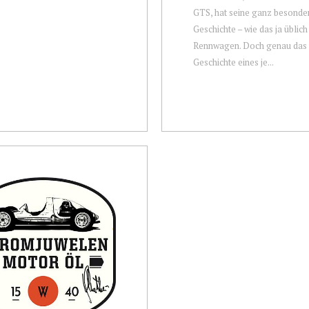
GTS, hat seine ganz besonde
Geschichte – wie das ja üblich 
Rennwagen. Doch genau das 
Geschichte eines je...