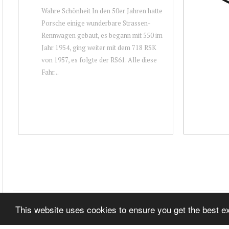
Wahre Schönheit In den 50er Jahren hatte
Porsche einige wunderbare Strassen-
Rennwagen gebaut, es begann mit 550 im
Jahr 1954, ging weiter mit dem 718 RSK
von 1957, es folgte der RS61. Alle diese
Fahr...
This website uses cookies to ensure you get the best 