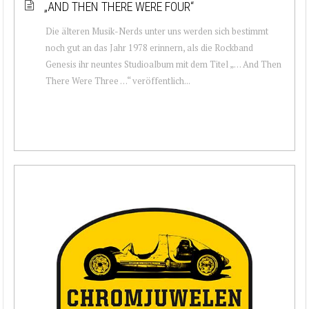
„AND THEN THERE WERE FOUR“
Die älteren Musik-Nerds unter uns werden sich bestimmt
noch gut an das Jahr 1978 erinnern, als die Rockband
Genesis ihr neuntes Studioalbum mit dem Titel „… And Then
There Were Three …“ veröffentlich...