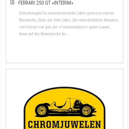
FERRARI 250 GT «INTERIM»
Zwischenspiel Es müssen herrliche Jahre gewesen sein im
Maranello, Ende der 50er Jahre. Die wirtschaftliche Situation
von Ferrari war gut, der «Commendatore» guter Laune,
denn auf der Rennstrecke lie...