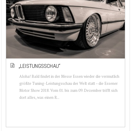
„LEISTUNGSSCHAU“
Aloha! Bald findet in der Messe Essen wieder die vermutlich
größte Tuning-Leistungsschau der Welt statt – die Essener
Motor Show 2018. Vom 01. bis zum 09. Dezember trifft sich
dort alles, was einen R...