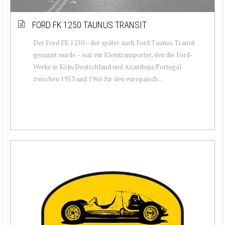
FORD FK 1250 TAUNUS TRANSIT
Der Ford FK 1250 – der später auch Ford Taunus Transit
genannt wurde – war ein Kleintransporter, den die Ford-
Werke in Köln/Deutschland und Azambuja/Portugal
zwischen 1953 und 1966 für den europäisch...