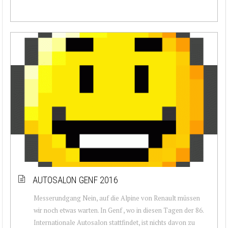
AUTOSALON GENF 2016
Messerundgang Nein, auf die Alpine von Renault müssen
wir noch etwas warten. In Genf , wo in diesen Tagen der 86.
Internationale Autosalon stattfindet, ist nichts davon zu