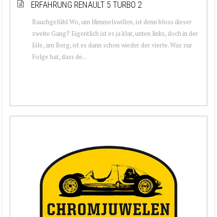
ERFAHRUNG RENAULT 5 TURBO 2
Bauchgefühl Wo, um Himmelswillen, ist denn bloss dieser
zweite Gang? Eigentlich ist es ja klar, unten links, doch in der
Eile, am Berg, ist es dann schon wieder der vierte. Was zur
Folge hat, dass de...