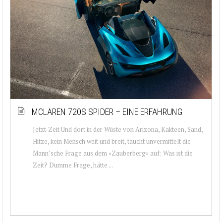
MCLAREN 720S SPIDER – EINE ERFAHRUNG
Jetzt-Zeit Und dort in der Wüste von Arizona, Kakteen, Sand,
Hitze, kein Mensch weit und breit, taucht unvermittelt die
Mann’sche Frage aus dem «Zauberberg» auf: Was ist die
Zeit? Dumme Frage, hätte ...