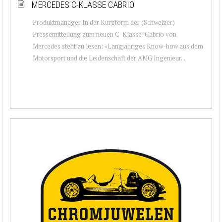
MERCEDES C-KLASSE CABRIO
Produktmanager In der Kurzform der (Schweizer)
Pressemitteilung zum neuen C-Klasse-Cabrio von
Mercedes steht zu lesen: «Langjähriges Know-how aus dem
Motorsport und die Leidenschaft der AMG Ingenieur...