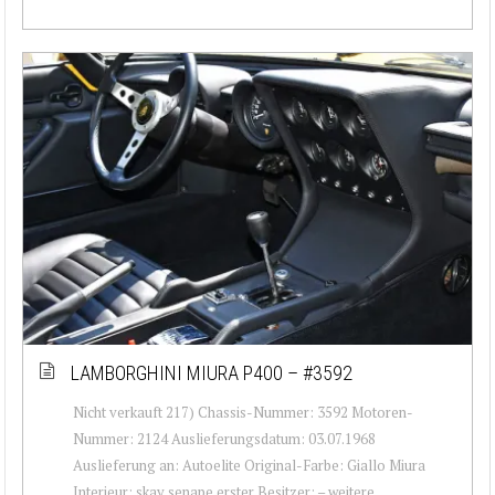
LAMBORGHINI MIURA P400 – #3592
Nicht verkauft 217) Chassis-Nummer: 3592 Motoren-
Nummer: 2124 Auslieferungsdatum: 03.07.1968
Auslieferung an: Autoelite Original-Farbe: Giallo Miura
Interieur: skay senape erster Besitzer: – weitere ...