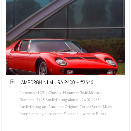
LAMBORGHINI MIURA P400 – #3646
Farbenspiel 231) Chassis-Nummer: 3646 Motoren-
Nummer: 2193 Auslieferungsdatum: 24.07.1968
Auslieferung an: Autoelite Original-Farbe: Verde Miura
Interieur: skay nero erster Besitzer: – weitere Besitz...