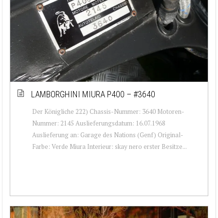
LAMBORGHINI MIURA P400 – #3640
Der Königliche 222) Chassis-Nummer: 3640 Motoren-
Nummer: 2145 Auslieferungsdatum: 16.07.1968
Auslieferung an: Garage des Nations (Genf) Original-
Farbe: Verde Miura Interieur: skay nero erster Besitze...