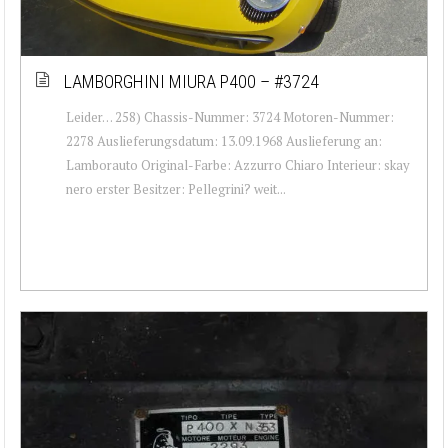
LAMBORGHINI MIURA P400 – #3724
Leider… 258) Chassis-Nummer: 3724 Motoren-Nummer:
2278 Auslieferungsdatum: 13.09.1968 Auslieferung an:
Lamborauto Original-Farbe: Azzurro Chiaro Interieur: skay
nero erster Besitzer: Pellegrini? weit...