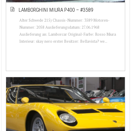
LAMBORGHINI MIURA P400 – #3589
Alter Schwede 215) Chassis-Nummer: 3589 Motoren-
Nummer: 2058 Auslieferungsdatum: 27.06.1968
Auslieferung an: Lamborcar Original-Farbe: Rosso Miura
Interieur: skay nero erster Besitzer: Bellavista? we...