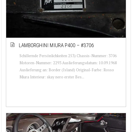
LAMBORGHINI MIURA P400 – #3706
Schillernde Persönlichkeiten 253) Chassis-Nummer: 3706
Motoren-Nummer: 2293 Auslieferungsdatum: 10.09.1968
Auslieferung an: Border (Island) Original-Farbe: Rosso
Miura Interieur: skay nero erster Bes...