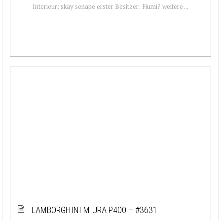
Interieur: skay senape erster Besitzer: Fiumi? weitere ...
LAMBORGHINI MIURA P400 – #3631