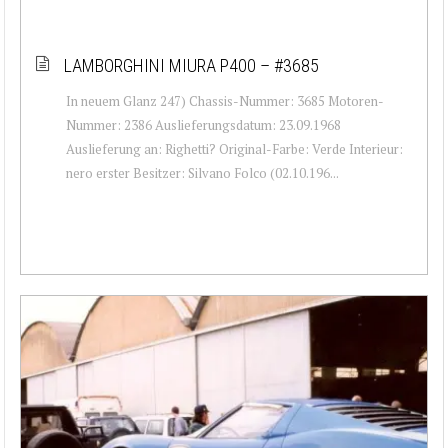
LAMBORGHINI MIURA P400 – #3685
In neuem Glanz 247) Chassis-Nummer: 3685 Motoren-
Nummer: 2386 Auslieferungsdatum: 23.09.1968
Auslieferung an: Righetti? Original-Farbe: Verde Interieur:
nero erster Besitzer: Silvano Folco (02.10.196...