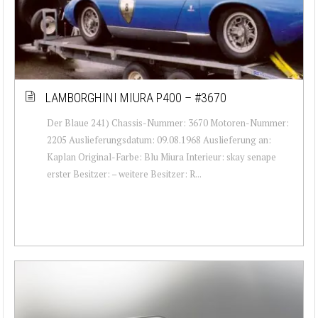
LAMBORGHINI MIURA P400 – #3670
Der Blaue 241) Chassis-Nummer: 3670 Motoren-Nummer:
2205 Auslieferungsdatum: 09.08.1968 Auslieferung an:
Kaplan Original-Farbe: Blu Miura Interieur: skay senape
erster Besitzer: – weitere Besitzer: R...