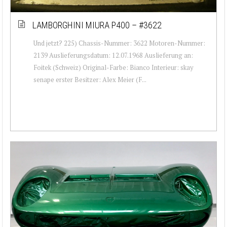
LAMBORGHINI MIURA P400 – #3622
Und jetzt? 225) Chassis-Nummer: 3622 Motoren-Nummer:
2139 Auslieferungsdatum: 12.07.1968 Auslieferung an:
Foitek (Schweiz) Original-Farbe: Bianco Interieur: skay
senape erster Besitzer: Alex Meier (F...