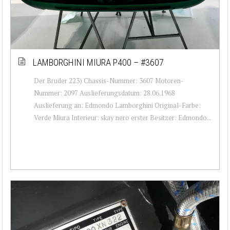
LAMBORGHINI MIURA P400 – #3607
Der Bruder 223) Chassis-Nummer: 3607 Motoren-
Nummer: 2097 Auslieferungsdatum: 28.06.1968
Auslieferung an: Edmondo Lamborghini Original-Farbe:
Verde Miura Interieur: skay nero erster Besitzer: Edmondo...