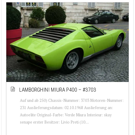
LAMBORGHINI MIURA P400 – #3703
Auf und ab 250) Chassis-Nummer: 3703 Motoren-Nummer:
231 Auslieferungsdatum: 02.10.1968 Auslieferung an:
Autoelite Original-Farbe: Verde Miura Interieur: skay
senape erster Besitzer: Livio Preti (10....