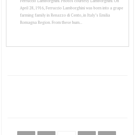
Ferruccio Lamborghini. Photos courtesy Lamborghini. On
April 28, 1916, Ferruccio Lamborghini was born into a grape
farming family in Renazzo di Cento, in Italy’s Emilia
Romagna Region. From these hum...