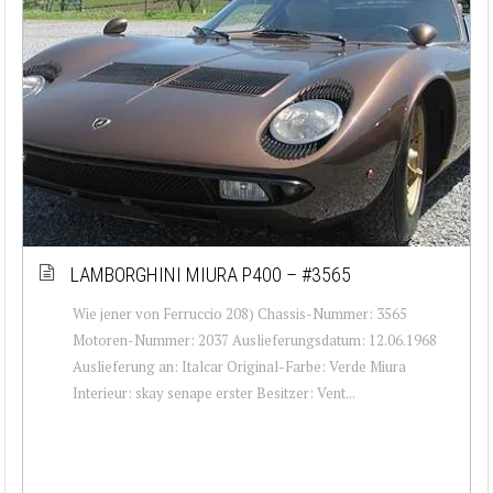
LAMBORGHINI MIURA P400 – #3565
Wie jener von Ferruccio 208) Chassis-Nummer: 3565
Motoren-Nummer: 2037 Auslieferungsdatum: 12.06.1968
Auslieferung an: Italcar Original-Farbe: Verde Miura
Interieur: skay senape erster Besitzer: Vent...