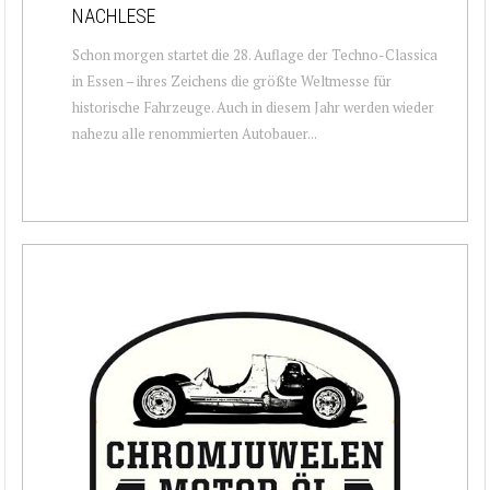
NACHLESE
Schon morgen startet die 28. Auflage der Techno-Classica
in Essen – ihres Zeichens die größte Weltmesse für
historische Fahrzeuge. Auch in diesem Jahr werden wieder
nahezu alle renommierten Autobauer...