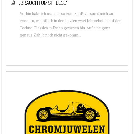
„BRAUCHTUMSPFLEGE“
Vorhin habe ich mal nur so zum Spaß versucht mich zu
erinnern, wie oft ich in den letzten zwei Jahrzehnten auf der
Techno Classica in Essen gewesen bin. Auf eine ganz
genaue Zahl bin ich nicht gekomm...