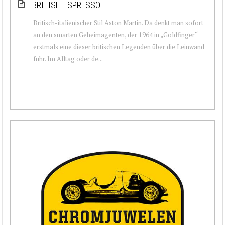
BRITISH ESPRESSO
Britisch-italienischer Stil Aston Martin. Da denkt man sofort
an den smarten Geheimagenten, der 1964 in „Goldfinger“
erstmals eine dieser britischen Legenden über die Leinwand
fuhr. Im Alltag oder de...