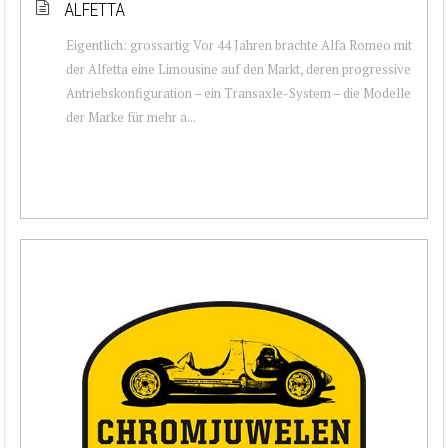
ALFETTA
Eigentlich: grossartig Vor 44 Jahren brachte Alfa Romeo mit
der Alfetta eine Limousine auf den Markt, deren progressive
Antriebskonfiguration – ein Transaxle-System – die Modelle
der Marke für mehr a...