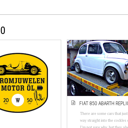
50
FIAT 850 ABARTH REPLI
There are some cars that just 
way straight into the cockles 
I’m not sure why, but they al