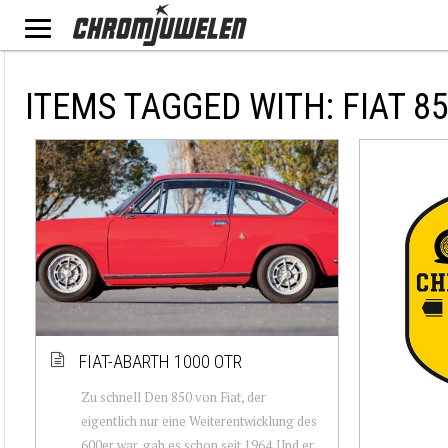
ITEMS TAGGED WITH: FIAT 8
FIAT-ABARTH 1000 OTR
Zu schnell Den 850 von Fiat, der
eigentlich nur eine Weiterentwicklung des
600er war, gab es schon seit 1964. Und er