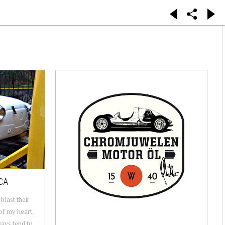
CA
blast their
of my heart.
ways tend to