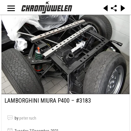
LAMBORGHINI MIURA P400 – #3183
by
peter ruch