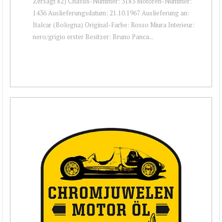
Zersägt 82) Chassis-Nummer: 3183 Motoren-Nummer:
1436 Auslieferungsdatum: 21.10.1967 Auslieferung an:
Italcar (Bologna) Original-Farbe: Rosso Miura Interieur:
nero/grigio erster Besitzer: Bruno Panca...