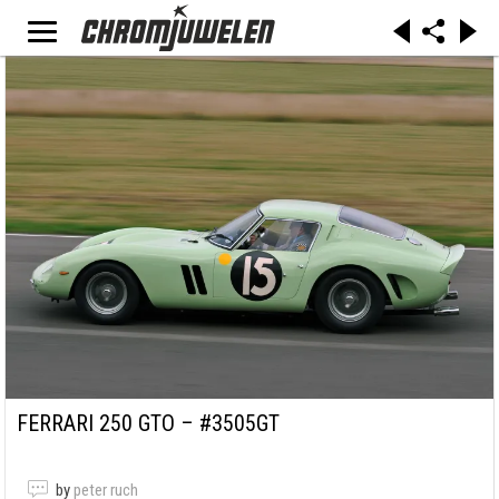
FERRARI 250 GTO – #3505GT
by
peter ruch