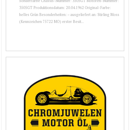
Sonderfarbe Chassis-Nummer: 3505GT Motoren-Nummer:
3505GT Produktionsdatum: 20.04.1962 Original-Farbe:
helles Grün Besonderheiten: – ausgeliefert an: Stirling Moss
(Kennzeichen 75722 MO) erster Besit...